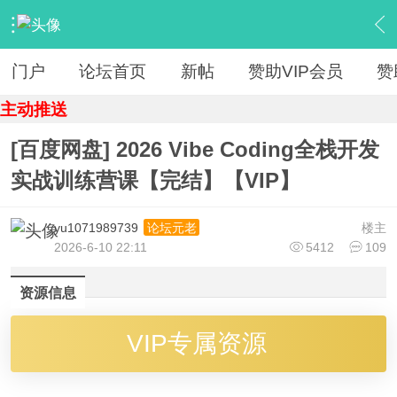
›
【 资源区 】
›
『IT教程新版』
›
内容
门户
论坛首页
新帖
赞助VIP会员
赞
主动推送
[百度网盘] 2026 Vibe Coding全栈开发
实战训练营课【完结】【VIP】
yu1071989739
楼主
论坛元老
2026-6-10 22:11
5412
109
资源信息
VIP专属资源