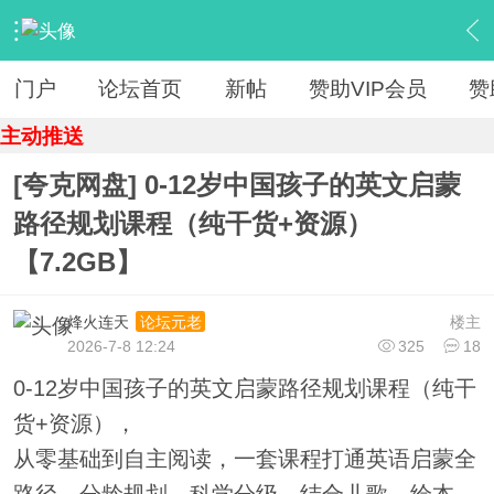
›
【 资源区 】
›
『教育学习』
›
内容
门户
论坛首页
新帖
赞助VIP会员
赞
主动推送
[夸克网盘] 0-12岁中国孩子的英文启蒙
路径规划课程（纯干货+资源）
【7.2GB】
烽火连天
楼主
论坛元老
2026-7-8 12:24
325
18
0-12岁中国孩子的英文启蒙路径规划课程（纯干
货+资源），
从零基础到自主阅读，一套课程打通英语启蒙全