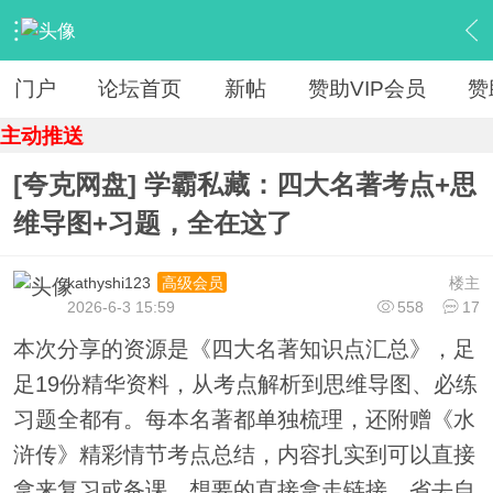
›
【 资源区 】
›
『教育学习』
›
内容
门户
论坛首页
新帖
赞助VIP会员
赞
主动推送
[夸克网盘] 学霸私藏：四大名著考点+思
维导图+习题，全在这了
kathyshi123
楼主
高级会员
2026-6-3 15:59
558
17
本次分享的资源是《四大名著知识点汇总》，足
足19份精华资料，从考点解析到思维导图、必练
习题全都有。每本名著都单独梳理，还附赠《水
浒传》精彩情节考点总结，内容扎实到可以直接
拿来复习或备课。想要的直接拿走链接，省去自