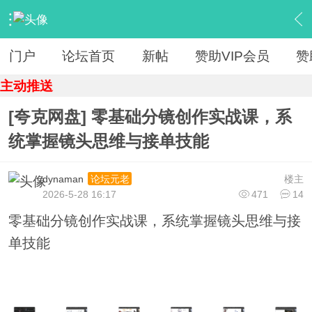
›
【 资源区 】
›
『资源杂烩』
›
内容
门户
论坛首页
新帖
赞助VIP会员
赞
主动推送
[夸克网盘] 零基础分镜创作实战课，系
统掌握镜头思维与接单技能
dynaman
楼主
论坛元老
2026-5-28 16:17
471
14
零基础分镜创作实战课，系统掌握镜头思维与接
单技能