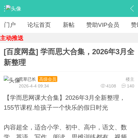
›
【 资源区 】
›
『教育学习』
›
内容
门户
论坛首页
新帖
赞助VIP会员
赞
主动推送
[百度网盘] 学而思大合集，2026年3月全
新整理
荒草已长
楼主
高级会员
2026-4-4 09:34
4108
140
【学而思网课大合集】2026年3月全新整理，
155节课程.给孩子一个快乐的假日时光
内容超全，适合小学、初中、高中，语文、数
学、英语、写作、阅读、思维训练都有，视频