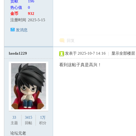
贡献
196
热心值
0
金币
932
注册时间
2025-5-15
发消息
回复
laoda1229
发表于 2025-10-7 14:16
|
显示全部楼层
看到这帖子真是高兴！
33
3415
1万
主题
回帖
积分
论坛元老