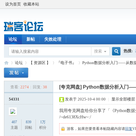
设为首页
收藏本站
论坛
新帖
失效处理
热搜:
搜索
搜
论坛
【 资源区 】
『电子书』
Python数据分析入门——从
索
[夸克网盘]
Python数据分析入门
查看:
2274
|
回复:
38
瑞
»
›
›
›
54331
发表于 2025-10-4 00:00
|
显示全部楼层
我用夸克网盘给你分享了「《Python
/~de6138XcHw~:/
407
839
1万
主题
回帖
积分
游客，如果您要查看本帖隐藏内容请
回复
V