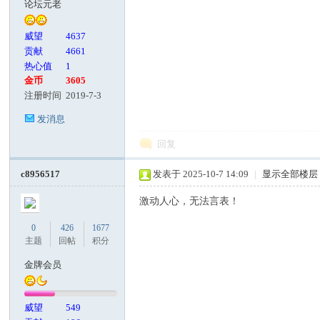
论坛元老
客
威望
4637
贡献
4661
热心值
1
金币
3605
注册时间
2019-7-3
发消息
回复
论
c8956517
发表于 2025-10-7 14:09
|
显示全部楼层
激动人心，无法言表！
0
426
1677
主题
回帖
积分
金牌会员
威望
549
坛