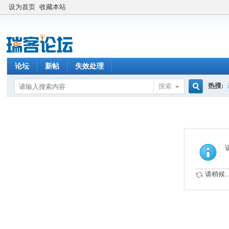
设为首页
收藏本站
论坛
新帖
失效处理
热搜:
搜索
搜
索
请稍候..