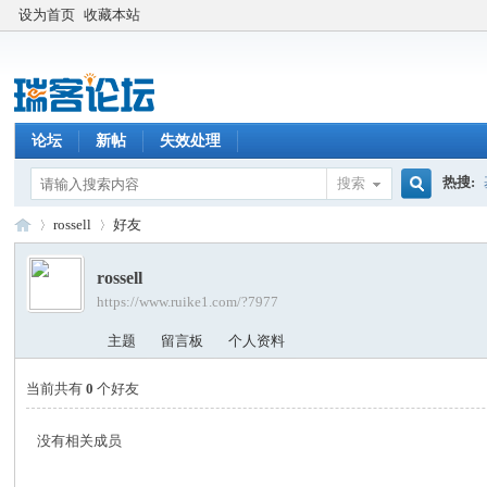
设为首页
收藏本站
论坛
新帖
失效处理
热搜:
搜索
搜
rossell
好友
rossell
https://www.ruike1.com/?7977
索
瑞
›
›
主题
留言板
个人资料
当前共有
0
个好友
没有相关成员