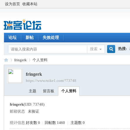
设为首页
收藏本站
论坛
新帖
失效处理
热搜:
搜索
搜
fringerk
个人资料
fringerk
https://www.ruike1.com/?73748
索
瑞
›
›
主题
留言板
个人资料
fringerk
(UID: 73748)
邮箱状态
未验证
统计信息
好友数 0
|
回帖数 1460
|
主题数 0