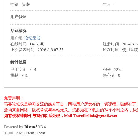
性别
保密
生日
-
客
用户认证
活跃概况
用户组
论坛元老
在线时间
147 小时
注册时间
2024-3-1
上次发表时间
2026-8-8 07:55
所在时区
使用系
统计信息
已用空间
0 B
积分
7275
论
贡献
741
热心值
0
免责声明：
瑞客论坛仅是学习交流的媒介平台，网站用户所发布的一切课程、破解补丁
源均来自网络，版权争议与本站无关。您必须在下载后的24个小时之内，
如有侵权请邮件与我们联系处理，Mail To:ruikelink@gmail.com
Powered by
Discuz!
X3.4
© 2001-2023
Discuz! Team
.
坛