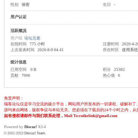
性别
保密
生日
-
客
用户认证
活跃概况
用户组
论坛元老
在线时间
775 小时
注册时间
2020-4-2
上次发表时间
2026-8-9 04:41
所在时区
使用系
统计信息
已用空间
0 B
积分
25392
论
贡献
7006
热心值
0
免责声明：
瑞客论坛仅是学习交流的媒介平台，网站用户所发布的一切课程、破解补丁
源均来自网络，版权争议与本站无关。您必须在下载后的24个小时之内，
如有侵权请邮件与我们联系处理，Mail To:ruikelink@gmail.com
Powered by
Discuz!
X3.4
© 2001-2023
Discuz! Team
.
坛