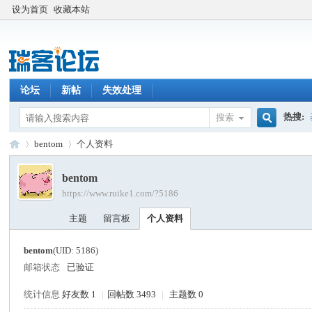
设为首页
收藏本站
论坛
新帖
失效处理
热搜:
搜索
搜
bentom
个人资料
bentom
https://www.ruike1.com/?5186
索
瑞
›
›
主题
留言板
个人资料
bentom
(UID: 5186)
邮箱状态
已验证
统计信息
好友数 1
|
回帖数 3493
|
主题数 0