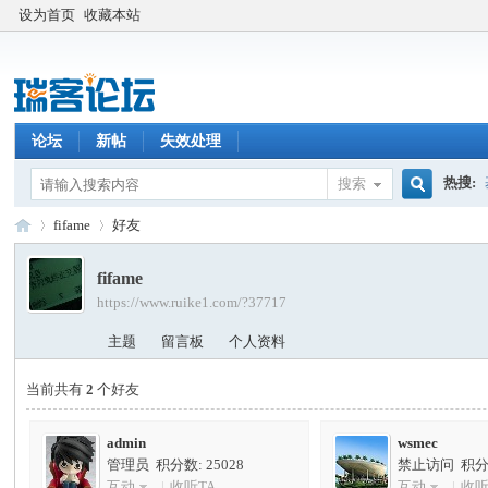
设为首页
收藏本站
论坛
新帖
失效处理
热搜:
搜索
搜
fifame
好友
fifame
https://www.ruike1.com/?37717
索
瑞
›
›
主题
留言板
个人资料
当前共有
2
个好友
admin
wsmec
管理员 积分数: 25028
禁止访问 积分数
互动
|
收听TA
互动
|
收听