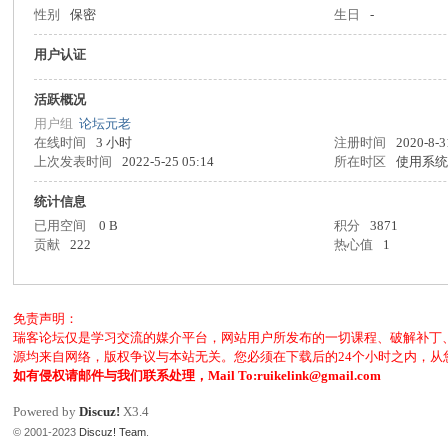
性别
保密
生日
-
客
用户认证
活跃概况
用户组
论坛元老
在线时间
3 小时
注册时间
2020-8-3
上次发表时间
2022-5-25 05:14
所在时区
使用系
统计信息
已用空间
0 B
积分
3871
论
贡献
222
热心值
1
免责声明：
瑞客论坛仅是学习交流的媒介平台，网站用户所发布的一切课程、破解补丁
源均来自网络，版权争议与本站无关。您必须在下载后的24个小时之内，
如有侵权请邮件与我们联系处理，Mail To:ruikelink@gmail.com
Powered by
Discuz!
X3.4
© 2001-2023
Discuz! Team
.
坛