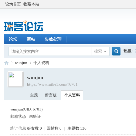
设为首页
收藏本站
论坛
新帖
失效处理
热搜:
搜索
搜
wunjun
个人资料
wunjun
https://www.ruike1.com/?6701
索
瑞
›
›
主题
留言板
个人资料
wunjun
(UID: 6701)
邮箱状态
未验证
统计信息
好友数 0
|
回帖数 0
|
主题数 136